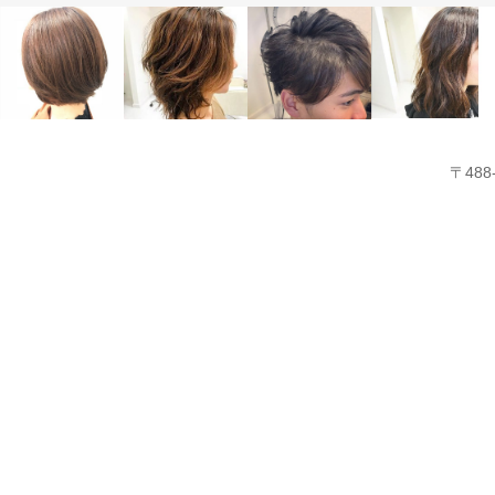
ALL
Color
ALL
ALL
ALL
ALL
Medium
Color
Color
Color
Men's
Short
〒48
ALL
Long
Short
Medium
Men's
Perm
Perm