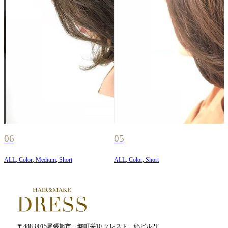
06
05
ALL
,
Color
,
Medium
,
Short
ALL
,
Color
,
Short
〒488-0015尾張旭市三郷町栄10 クレスト三郷ビル2F