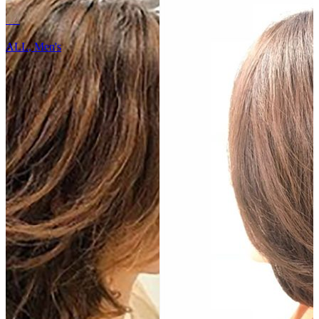
07
ALL
,
Color
,
Long
,
Perm