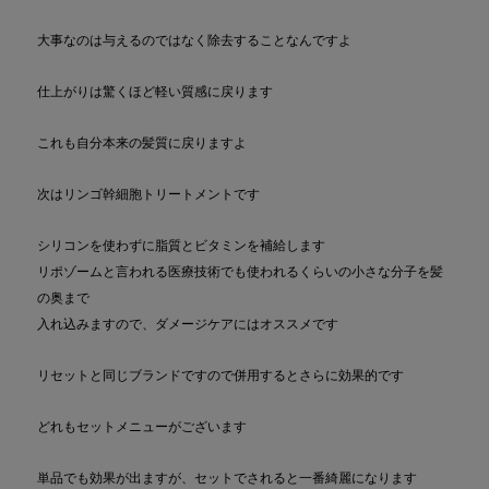
大事なのは与えるのではなく除去することなんですよ
仕上がりは驚くほど軽い質感に戻ります
これも自分本来の髪質に戻りますよ
次はリンゴ幹細胞トリートメントです
シリコンを使わずに脂質とビタミンを補給します
リポゾームと言われる医療技術でも使われるくらいの小さな分子を髪
の奥まで
入れ込みますので、ダメージケアにはオススメです
リセットと同じブランドですので併用するとさらに効果的です
どれもセットメニューがございます
単品でも効果が出ますが、セットでされると一番綺麗になります