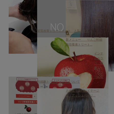
水素ト
リート
メント
につい
て
髪質改善トリートメント 人気です！
新メニュー りんご幹細
胞培養液トリート...
インナ
ーカラ
ー 特
集
りんご
幹細胞トリートメントについて
ナチュラルバレイヤージ
ュ アッシュベージ...