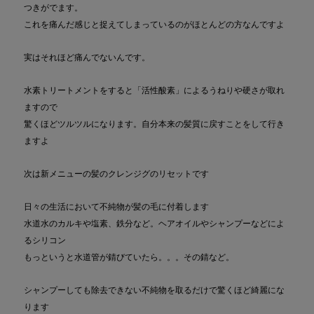
つきがでます。
これを痛んだ感じと捉えてしまっているのがほとんどの方なんですよ
実はそれほど痛んでないんです。
水素トリートメントをすると「活性酸素」によるうねりや硬さが取れ
ますので
驚くほどツルツルになります。自分本来の髪質に戻すことをして行き
ますよ
次は新メニューの髪のクレンジグのリセットです
日々の生活において不純物が髪の毛に付着します
水道水のカルキや塩素、鉄分など。ヘアオイルやシャンプーなどによ
るシリコン
もっというと水道管が錆びていたら。。。その錆など。
シャンプーしても除去できない不純物を取るだけで驚くほど綺麗にな
ります